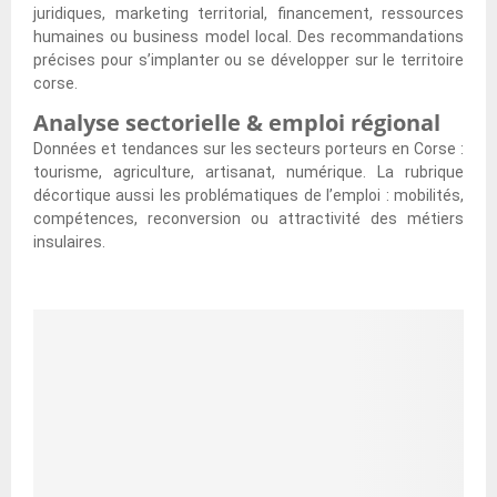
x
c
i
s
d
d
S
juridiques, marketing territorial, financement, ressources
i
e
n
s
’
e
u
humaines ou business model local. Des recommandations
-
r
s
e
i
l
i
précises pour s’implanter ou se développer sur le territoire
C
d
d
m
n
a
s
corse.
o
a
e
e
t
v
s
Analyse sectorielle & emploi régional
s
n
C
n
é
o
e
i
s
o
t
Données et tendances sur les secteurs porteurs en Corse :
r
l
M
l
r
e
tourisme, agriculture, artisanat, numérique. La rubrique
i
a
i
e
s
n
décortique aussi les problématiques de l’emploi : mobilités,
e
t
c
b
e
s
compétences, reconversion ou attractivité des métiers
u
i
a
u
t
insulaires.
r
l
E
s
?
a
e
i
c
i
r
n
t
o
n
t
c
é
:
e
u
h
d
C
s
p
o
e
o
s
s
i
s
n
d
e
s
c
f
e
t
i
o
o
l
e
s
n
r
’
n
s
t
t
o