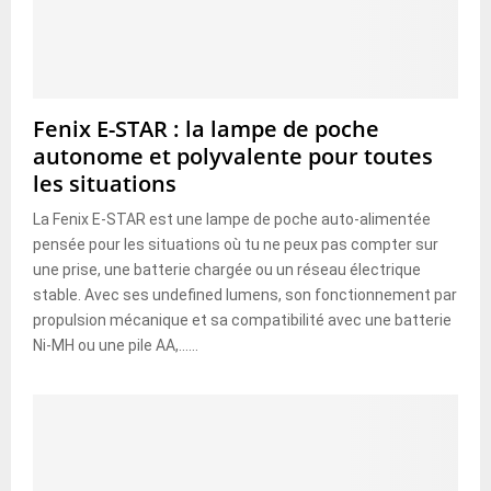
t
a
r
e
r
r
n
a
t
e
e
t
t
s
n
p
u
s
é
C
r
n
à
c
o
i
e
t
Fenix E-STAR : la lampe de poche
u
r
s
b
e
autonome et polyvalente pour toutes
r
s
e
o
r
les situations
i
e
s
n
m
t
t
n
e
La Fenix E-STAR est une lampe de poche auto-alimentée
é
e
e
pensée pour les situations où tu ne peux pas compter sur
p
c
é
une prise, une batterie chargée ou un réseau électrique
o
h
c
stable. Avec ses undefined lumens, son fonctionnement par
u
n
o
propulsion mécanique et sa compatibilité avec une batterie
r
o
l
v
Ni-MH ou une pile AA,......
l
e
o
o
s
g
e
i
n
q
f
u
a
e