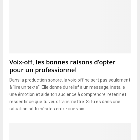
n
s
t
é
s
m
e
r
g
e
n
t
Voix-off, les bonnes raisons d’opter
e
pour un professionnel
s
e
Dans la production sonore, la voix-off ne sert pas seulement
n
à “lire un texte”. Elle donne du relief à un message, installe
C
une émotion et aide ton audience à comprendre, retenir et
o
ressentir ce que tu veux transmettre. Si tu es dans une
r
situation où tu hésites entre une voix......
s
e