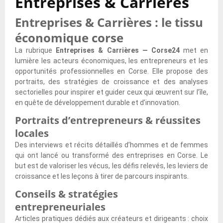
Entreprises & Carrières
a
i
p
o
r
g
p
v
e
l
p
Entreprises & Carrières : le tissu
l
a
o
o
u
u
p
e
g
u
économique corse
i
x
s
o
m
n
r
r
c
b
r
é
a
La rubrique
Entreprises & Carrières — Corse24
met en
c
s
o
e
t
t
n
lumière les acteurs économiques, les entrepreneurs et les
o
u
n
a
u
i
t
opportunités professionnelles en Corse. Elle propose des
n
r
s
u
n
e
e
portraits, des stratégies de croissance et des analyses
s
l
e
x
i
r
s
sectorielles pour inspirer et guider ceux qui œuvrent sur l’île,
t
e
i
v
t
d
p
en quête de développement durable et d’innovation.
i
s
l
e
é
’
o
t
Portraits d’entrepreneurs & réussites
i
s
s
s
a
u
u
locales
è
p
t
d
r
r
e
g
o
i
’
c
p
Des interviews et récits détaillés d’hommes et de femmes
r
e
u
g
i
h
r
qui ont lancé ou transformé des entreprises en Corse. Le
u
a
r
e
n
i
o
but est de valoriser les vécus, les défis relevés, les leviers de
n
u
s
s
v
t
f
croissance et les leçons à tirer de parcours inspirants.
e
t
e
r
e
e
i
S
Conseils & stratégies
o
l
o
s
c
t
A
entrepreneuriales
M
a
m
t
t
e
e
a
n
a
i
e
r
n
Articles pratiques dédiés aux créateurs et dirigeants : choix