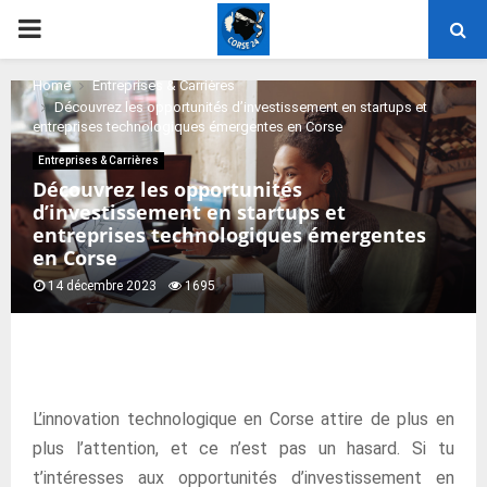
PRIMARY
MENU
Home
Entreprises & Carrières
Découvrez les opportunités d’investissement en startups et
entreprises technologiques émergentes en Corse
Entreprises & Carrières
Découvrez les opportunités
d’investissement en startups et
entreprises technologiques émergentes
en Corse
14 décembre 2023
1695
L’innovation technologique en Corse attire de plus en
plus l’attention, et ce n’est pas un hasard. Si tu
t’intéresses aux opportunités d’investissement en