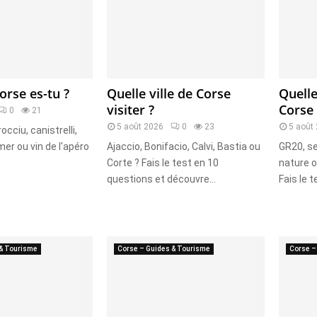
orse es-tu ?
Quelle ville de Corse
Quell
visiter ?
Corse 
0
21
5 août 2026
0
23
5 août
occiu, canistrelli,
mer ou vin de l'apéro
Ajaccio, Bonifacio, Calvi, Bastia ou
GR20, se
Corte ? Fais le test en 10
nature 
questions et découvre...
Fais le t
 & Tourisme
Corse – Guides & Tourisme
Corse –