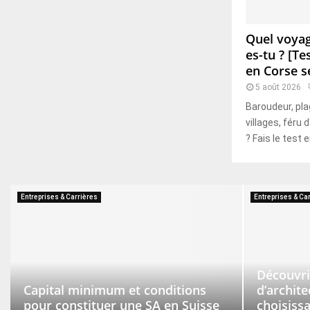
Quel voya
es-tu ? [Te
en Corse s
5 août 2026
Baroudeur, pla
villages, féru 
? Fais le test e
Entreprises & Carrières
Entreprises & Ca
Découvrir
Capital minimum et conditions
d’archite
pour constituer une SA en Suisse
choisiss