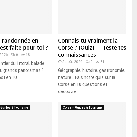
e randonnée en
Connais-tu vraiment la
est faite pour toi ?
Corse ? [Quiz] — Teste tes
connaissances
 2026
0
18
5 août 2026
0
31
ntier du littoral, balade
ou grands panoramas ?
Géographie, histoire, gastronomie,
est en 10...
nature… Fais notre quiz sur la
Corse en 10 questions et
découvre...
 Guides & Tourisme
Corse – Guides & Tourisme