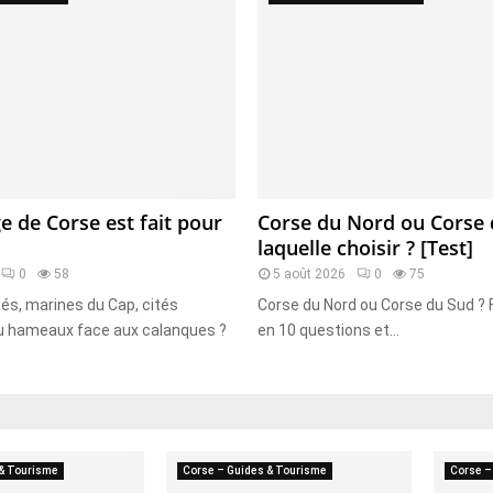
ge de Corse est fait pour
Corse du Nord ou Corse 
laquelle choisir ? [Test]
0
58
5 août 2026
0
75
hés, marines du Cap, cités
Corse du Nord ou Corse du Sud ? F
u hameaux face aux calanques ?
en 10 questions et...
 & Tourisme
Corse – Guides & Tourisme
Corse –