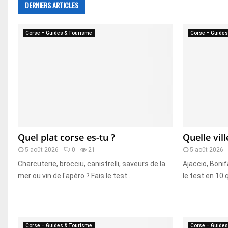
DERNIERS ARTICLES
Corse – Guides & Tourisme
Corse – Guides
Quel plat corse es-tu ?
Quelle vill
5 août 2026
0
21
5 août 2026
Charcuterie, brocciu, canistrelli, saveurs de la
Ajaccio, Bonif
mer ou vin de l'apéro ? Fais le test...
le test en 10 
Corse – Guides & Tourisme
Corse – Guides