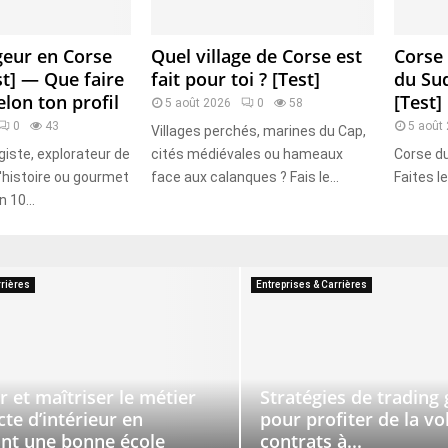
geur en Corse
Quel village de Corse est
Corse
st] — Que faire
fait pour toi ? [Test]
du Sud
elon ton profil
[Test]
5 août 2026
0
58
0
43
5 août
Villages perchés, marines du Cap,
giste, explorateur de
cités médiévales ou hameaux
Corse du
d'histoire ou gourmet
face aux calanques ? Fais le...
Faites l
n 10...
rrières
Entreprises & Carrières
 et maîtriser le métier
Stratégies de trading
cte d’intérieur en
pour profiter de la vol
ant une bonne école
contrats à...