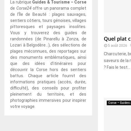
La rubrique
Guides & Tourisme – Corse
de
Corse24
offre un panorama complet
de l’Île de Beauté : plages sauvages,
sentiers côtiers, tours génoises, villages
pittoresques et paysages insolites.
Vous y trouverez des guides de
Quel plat c
randonnées (de Pinarellu à Zonza, de
Lozari à Belgodère…), des sélections de
5 août 2026
plages méconnues, des reportages sur
Charcuterie, br
des monuments emblématiques, ainsi
saveurs de la 
que des idées d’itinéraires pour
? Fais le test...
découvrir la Corse hors des sentiers
battus. Chaque article fournit des
informations pratiques (accès, durée,
difficulté), des conseils pour profiter
pleinement du territoire, et des
photographies immersives pour inspirer
Corse – Guides
votre voyage.