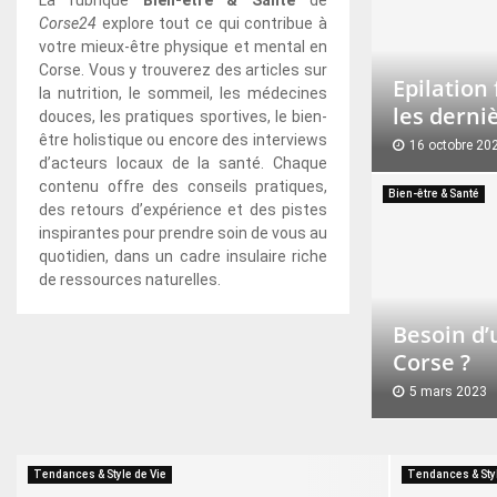
o
s
C
r
n
’
u
i
Corse24
explore tout ce qui contribue à
m
t
o
g
e
i
r
s
votre mieux-être physique et mental en
a
i
r
e
S
n
a
a
Corse. Vous y trouverez des articles sur
i
s
Epilation
s
r
A
t
l
n
la nutrition, le sommeil, les médecines
n
s
e
i
les derni
e
é
e
a
douces, les pratiques sportives, le bien-
s
e
e
n
r
:
l
être holistique ou encore des interviews
16 octobre 20
d
m
:
e
S
i
d
e
d’acteurs locaux de la santé. Chaque
e
e
d
t
u
e
E
e
s
contenu offre des conseils pratiques,
Bien-être & Santé
C
n
é
e
i
u
p
s
:
des retours d’expérience et des pistes
o
t
c
n
s
r
i
d
t
inspirantes pour prendre soin de vous au
r
e
o
t
s
e
l
r
r
quotidien, dans un cadre insulaire riche
s
n
u
r
e
n
a
e
a
de ressources naturelles.
e
s
v
e
c
t
s
d
t
r
t
h
i
s
i
Besoin d’
?
a
e
i
o
o
i
t
Corse ?
r
z
e
i
n
n
i
t
C
n
s
f
5 mars 2023
g
o
u
i
d
i
é
s
n
B
p
S
u
s
m
e
e
e
s
i
b
s
i
n
s
s
Tendances & Style de Vie
Tendances & Styl
e
m
â
a
n
b
t