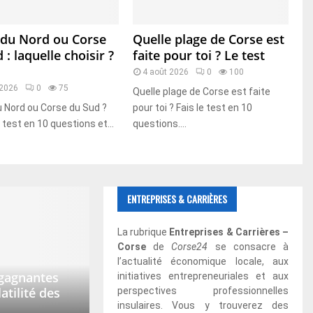
 du Nord ou Corse
Quelle plage de Corse est
 : laquelle choisir ?
faite pour toi ? Le test
4 août 2026
0
100
 2026
0
75
Quelle plage de Corse est faite
 Nord ou Corse du Sud ?
pour toi ? Fais le test en 10
e test en 10 questions et...
questions....
ENTREPRISES & CARRIÈRES
La rubrique
Entreprises & Carrières –
Corse
de
Corse24
se consacre à
l’actualité économique locale, aux
 gagnantes
initiatives entrepreneuriales et aux
atilité des
perspectives professionnelles
insulaires. Vous y trouverez des