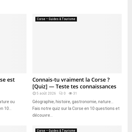
Corse – Guides & Tourisme
se est
Connais-tu vraiment la Corse ?
[Quiz] — Teste tes connaissances
5 août 2026
0
31
nature ou
Géographie, histoire, gastronomie, nature…
n 10...
Fais notre quiz sur la Corse en 10 questions et
découvre...
Corse – Guides & Tourisme