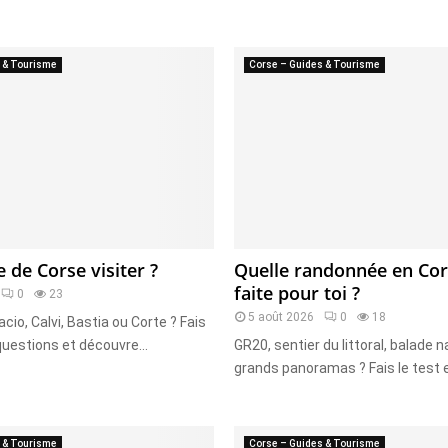
 & Tourisme
Corse – Guides & Tourisme
e de Corse visiter ?
Quelle randonnée en Cor
faite pour toi ?
0
23
5 août 2026
0
18
acio, Calvi, Bastia ou Corte ? Fais
questions et découvre...
GR20, sentier du littoral, balade 
grands panoramas ? Fais le test e
 & Tourisme
Corse – Guides & Tourisme