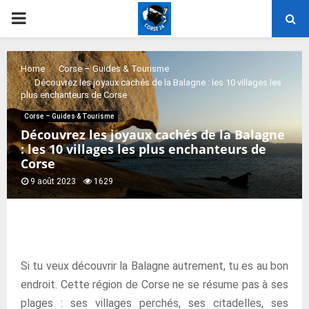
PRIMARY
MENU
Home
Corse – Guides & Tourisme
Découvrez les joyaux cachés de la Balagne : les 10 villages les
plus enchanteurs de Corse
Corse – Guides & Tourisme
Découvrez les joyaux cachés de la Balagne
: les 10 villages les plus enchanteurs de
Corse
9 août 2023
1629
Si tu veux découvrir la Balagne autrement, tu es au bon
endroit. Cette région de Corse ne se résume pas à ses
plages : ses villages perchés, ses citadelles, ses