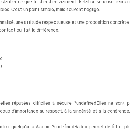
larifier ce que tu cherches vraiment. Relation sérieuse, rencont
ibles. C’est un point simple, mais souvent négligé.
nalisé, une attitude respectueuse et une proposition concrète 
ontact qui fait la différence.
e.
s.
les réputées difficiles à séduire ?undefinedElles ne sont pa
ucoup d’importance au respect, à la sincérité et à la cohérence.
rer quelqu’un à Ajaccio ?undefinedBadoo permet de filtrer plu