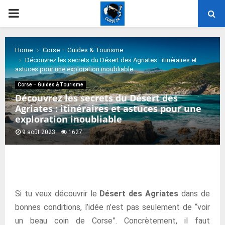
PRIMARY
MENU
Home
Corse – Guides & Tourisme
Découvrez les secrets du Désert des Agriates : itinéraires et
astuces pour une exploration inoubliable
Corse – Guides & Tourisme
Découvrez les secrets du Désert des
Agriates : itinéraires et astuces pour une
exploration inoubliable
9 août 2023
1627
Si tu veux découvrir le
Désert des Agriates
dans de
bonnes conditions, l’idée n’est pas seulement de “voir
un beau coin de Corse”. Concrètement, il faut