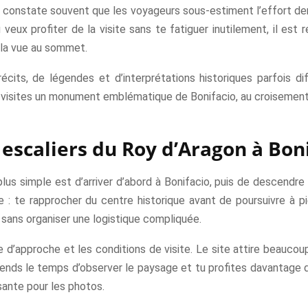
On constate souvent que les voyageurs sous-estiment l’effort de
eux profiter de la visite sans te fatiguer inutilement, il est
 la vue au sommet.
écits, de légendes et d’interprétations historiques parfois dif
tu visites un monument emblématique de Bonifacio, au croisement
scaliers du Roy d’Aragon à Boni
plus simple est d’arriver d’abord à Bonifacio, puis de descendre 
me : te rapprocher du centre historique avant de poursuivre à pi
 sans organiser une logistique compliquée.
che d’approche et les conditions de visite. Le site attire beauco
prends le temps d’observer le paysage et tu profites davantage du
sante pour les photos.