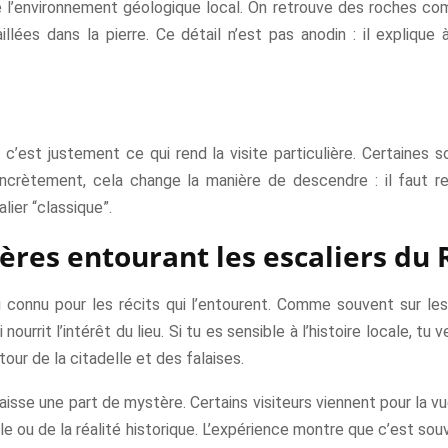
e l’environnement géologique local. On retrouve des roches comm
lées dans la pierre. Ce détail n’est pas anodin : il explique à
’est justement ce qui rend la visite particulière. Certaines so
oncrètement, cela change la manière de descendre : il faut r
lier “classique”.
ères entourant les escaliers du 
i connu pour les récits qui l’entourent. Comme souvent sur les
ourrit l’intérêt du lieu. Si tu es sensible à l’histoire locale, tu
our de la citadelle et des falaises.
 laisse une part de mystère. Certains visiteurs viennent pour la v
ale ou de la réalité historique. L’expérience montre que c’est so