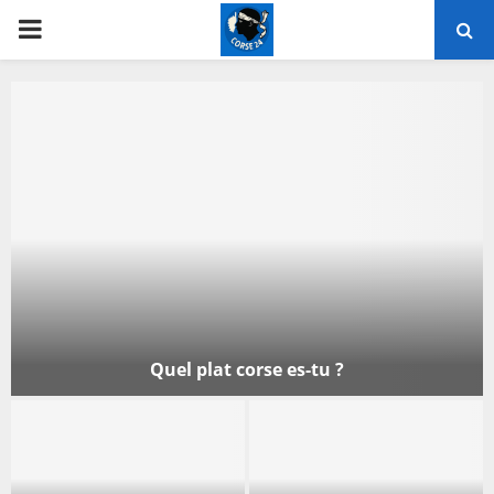
PRIMARY
MENU
Quel plat corse es-tu ?
Q
u
e
l