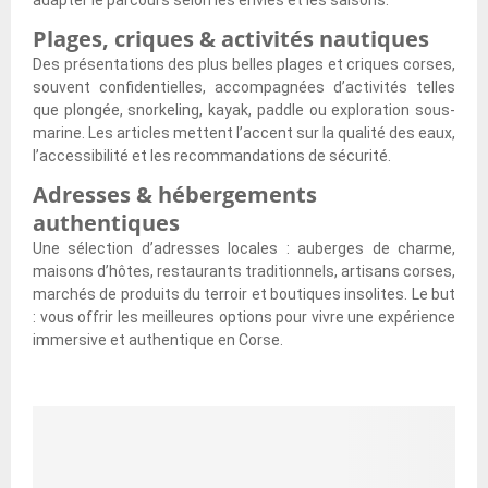
adapter le parcours selon les envies et les saisons.
o
q
T
u
u
u
e
e
Plages, criques & activités nautiques
r
e
s
f
Des présentations des plus belles plages et criques corses,
t
l
t
a
souvent confidentielles, accompagnées d’activités telles
o
l
e
i
que plongée, snorkeling, kayak, paddle ou exploration sous-
i
e
t
r
marine. Les articles mettent l’accent sur la qualité des eaux,
?
c
e
e
l’accessibilité et les recommandations de sécurité.
[
h
s
e
Adresses & hébergements
T
o
c
n
e
i
o
C
authentiques
s
s
n
o
Une sélection d’adresses locales : auberges de charme,
t
i
n
r
maisons d’hôtes, restaurants traditionnels, artisans corses,
]
r
a
s
marchés de produits du terroir et boutiques insolites. Le but
?
i
e
: vous offrir les meilleures options pour vivre une expérience
[
s
s
immersive et authentique en Corse.
T
s
e
e
a
l
s
n
o
t
c
n
]
e
t
s
o