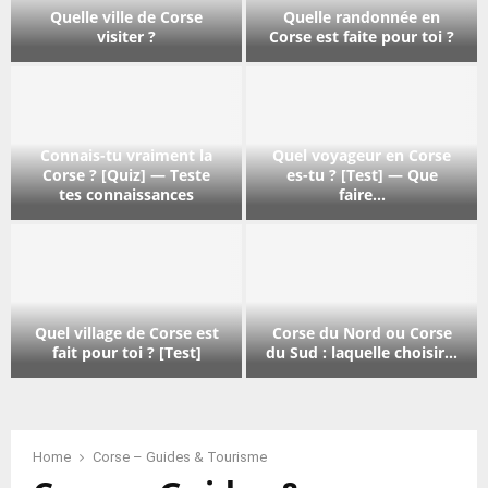
p
Quelle ville de Corse
Quelle randonnée en
l
visiter ?
Corse est faite pour toi ?
a
Q
Q
t
u
u
c
e
e
o
l
l
r
Connais-tu vraiment la
Quel voyageur en Corse
l
l
s
Corse ? [Quiz] — Teste
es-tu ? [Test] — Que
e
e
e
tes connaissances
faire...
v
r
e
C
Q
i
a
s
o
u
l
n
-
n
e
l
d
t
n
l
e
o
u
a
v
d
n
?
Quel village de Corse est
Corse du Nord ou Corse
i
o
e
n
fait pour toi ? [Test]
du Sud : laquelle choisir...
s
y
C
é
Q
C
-
a
o
e
u
o
t
g
r
e
e
r
u
e
s
n
l
s
Home
Corse – Guides & Tourisme
v
u
e
C
v
e
r
r
v
o