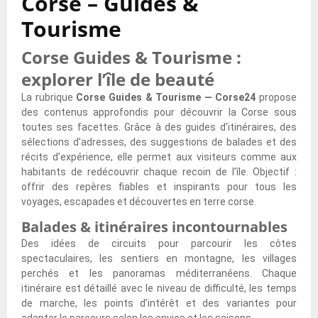
Corse – Guides &
i
d
a
e
i
r
Tourisme
l
u
i
n
s
s
l
N
m
C
i
e
Corse Guides & Tourisme :
a
o
e
o
t
e
g
r
n
r
e
s
explorer l’île de beauté
e
d
t
s
r
t
La rubrique
Corse Guides & Tourisme — Corse24
propose
d
o
l
e
?
f
des contenus approfondis pour découvrir la Corse sous
e
u
a
e
a
toutes ses facettes. Grâce à des guides d’itinéraires, des
C
C
C
s
i
sélections d’adresses, des suggestions de balades et des
o
o
o
-
t
récits d’expérience, elle permet aux visiteurs comme aux
r
r
r
t
e
habitants de redécouvrir chaque recoin de l’île. Objectif :
s
s
s
u
p
offrir des repères fiables et inspirants pour tous les
e
e
e
?
o
voyages, escapades et découvertes en terre corse.
e
d
?
[
u
s
u
[
T
r
Balades & itinéraires incontournables
t
S
Q
e
t
Des idées de circuits pour parcourir les côtes
f
u
u
s
o
spectaculaires, les sentiers en montagne, les villages
a
d
i
t
i
perchés et les panoramas méditerranéens. Chaque
i
:
z
]
?
itinéraire est détaillé avec le niveau de difficulté, les temps
t
l
]
—
de marche, les points d’intérêt et des variantes pour
p
a
—
Q