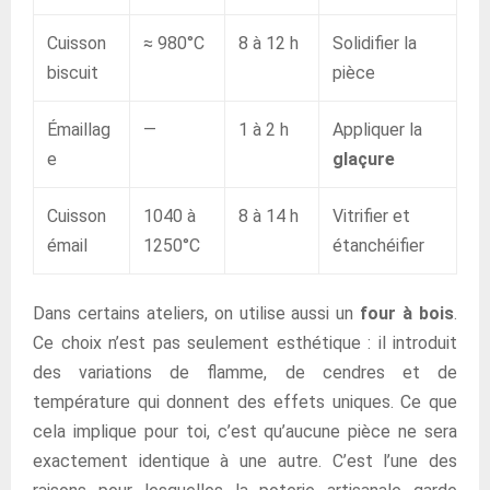
Cuisson
≈ 980°C
8 à 12 h
Solidifier la
biscuit
pièce
Émaillag
—
1 à 2 h
Appliquer la
e
glaçure
Cuisson
1040 à
8 à 14 h
Vitrifier et
émail
1250°C
étanchéifier
Dans certains ateliers, on utilise aussi un
four à bois
.
Ce choix n’est pas seulement esthétique : il introduit
des variations de flamme, de cendres et de
température qui donnent des effets uniques. Ce que
cela implique pour toi, c’est qu’aucune pièce ne sera
exactement identique à une autre. C’est l’une des