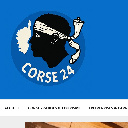
ACCUEIL
CORSE – GUIDES & TOURISME
ENTREPRISES & CARR