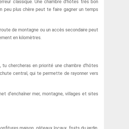
erreur classique. Une chambre d’hôtes très bon
un peu plus chère peut te faire gagner un temps
ne route de montagne ou un accès secondaire peut
lement en kilomètres.
, tu chercheras en priorité une chambre d’hôtes
e chute central, qui te permette de rayonner vers
et d’enchaîner mer, montagne, villages et sites
nfitures maison, gâteaux locaux, fruits du jardin,