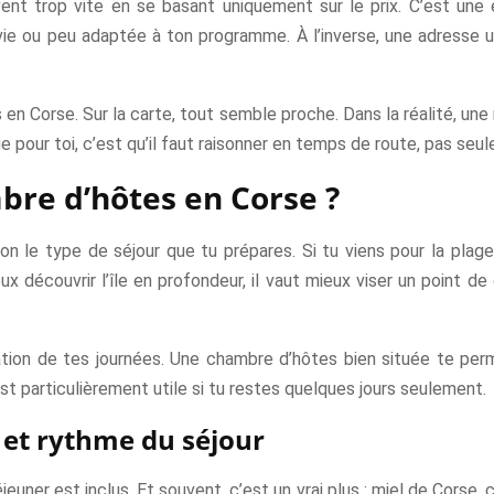
nt trop vite en se basant uniquement sur le prix. C’est une 
ie ou peu adaptée à ton programme. À l’inverse, une adresse 
s en Corse. Sur la carte, tout semble proche. Dans la réalité, u
ue pour toi, c’est qu’il faut raisonner en temps de route, pas seu
re d’hôtes en Corse ?
 le type de séjour que tu prépares. Si tu viens pour la plage
eux découvrir l’île en profondeur, il vaut mieux viser un point d
tion de tes journées. Une chambre d’hôtes bien située te perm
est particulièrement utile si tu restes quelques jours seulement.
s et rythme du séjour
ner est inclus. Et souvent, c’est un vrai plus : miel de Corse, co