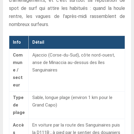
d’aménagements, et c’est surtout sa réputation de
spot de surf qui attire les habitués : quand la houle
rentre, les vagues de l’après-midi rassemblent de
nombreux surfeurs.
Info
Détail
Com
Ajaccio (Corse-du-Sud), côte nord-ouest,
mun
anse de Minaccia au-dessus des îles
e /
Sanguinaires
sect
eur
Type
Sable, longue plage (environ 1 km pour le
de
Grand Capo)
plage
Accè
En voiture par la route des Sanguinaires puis
s
la D111B ; à pied par le sentier des douaniers