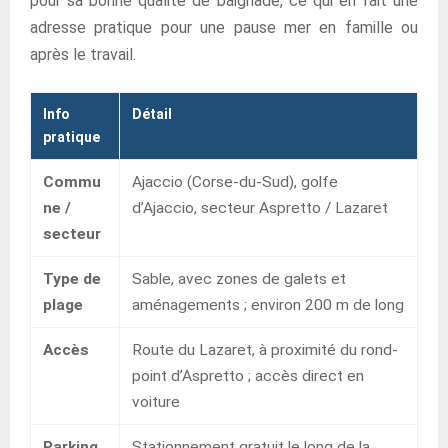
pour sa bonne qualité de baignade, ce qui en fait une
adresse pratique pour une pause mer en famille ou
après le travail.
Info
Détail
pratique
Commu
Ajaccio (Corse-du-Sud), golfe
ne /
d’Ajaccio, secteur Aspretto / Lazaret
secteur
Type de
Sable, avec zones de galets et
plage
aménagements ; environ 200 m de long
Accès
Route du Lazaret, à proximité du rond-
point d’Aspretto ; accès direct en
voiture
Parking
Stationnement gratuit le long de la