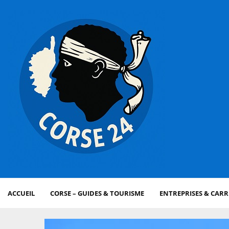
ACCUEIL
CORSE – GUIDES & TOURISME
ENTREPRISES & CARR