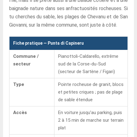
l’île, mais il se prête aussi à une balade côtière et à une
baignade nature dans ses anfractuosités rocheuses. Si
tu cherches du sable, les plages de Chevanu et de San
Giovanni, sur la même commune, sont juste à côté.
Fiche pratique — Punta di Capineru
Commune /
Pianottoli-Caldarello, extrême
secteur
sud de la Corse-du-Sud
(secteur de Sartène / Figari)
Type
Pointe rocheuse de granit, blocs
et petites criques ; pas de plage
de sable étendue
Accès
En voiture jusqu’au parking, puis
2 à 15 min de marche sur terrain
plat