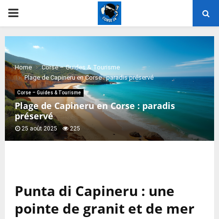
PRIMARY
MENU
Home
Corse – Guides & Tourisme
Plage de Capineru en Corse : paradis préservé
Corse – Guides & Tourisme
Plage de Capineru en Corse : paradis
préservé
25 août 2025
225
Punta di Capineru : une
pointe de granit et de mer