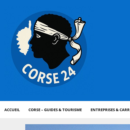
ACCUEIL
CORSE – GUIDES & TOURISME
ENTREPRISES & CARR