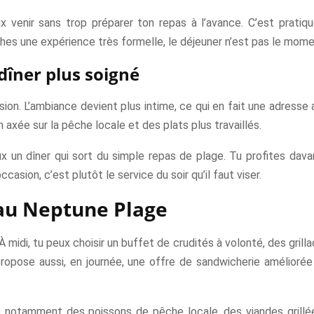
 venir sans trop préparer ton repas à l’avance. C’est pratique
hes une expérience très formelle, le déjeuner n’est pas le mome
 dîner plus soigné
sion. L’ambiance devient plus intime, ce qui en fait une adresse
 axée sur la pêche locale et des plats plus travaillés.
x un dîner qui sort du simple repas de plage. Tu profites dava
casion, c’est plutôt le service du soir qu’il faut viser.
au Neptune Plage
midi, tu peux choisir un buffet de crudités à volonté, des grilla
ropose aussi, en journée, une offre de sandwicherie améliorée 
ves notamment des poissons de pêche locale, des viandes grill