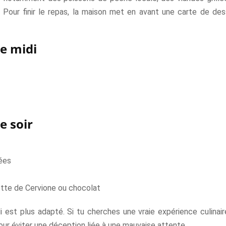
Pour finir le repas, la maison met en avant une carte de des
e midi
e soir
ées
ette de Cervione ou chocolat
i est plus adapté. Si tu cherches une vraie expérience culinair
our éviter une déception liée à une mauvaise attente.