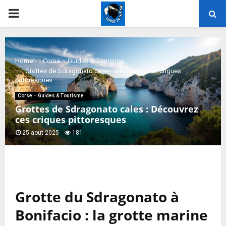
PRIMARY
MENU
Home
Corse – Guides & Tourisme
Grottes de Sdragonato cales : Découvrez ces criques
pittoresques
Corse – Guides & Tourisme
Grottes de Sdragonato cales : Découvrez
ces criques pittoresques
25 août 2025
181
Grotte du Sdragonato à
Bonifacio : la grotte marine