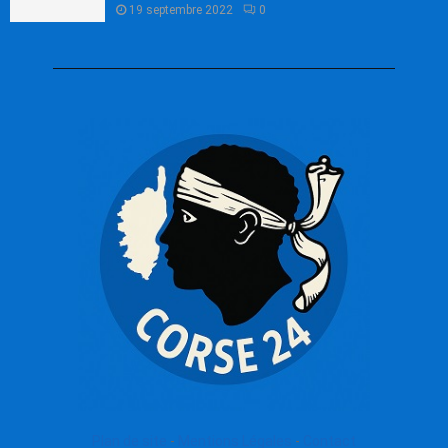
19 septembre 2022
0
Plan de site
-
Mentions Légales
-
Contact