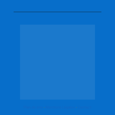
Plan de site
-
Mentions Légales
-
Contact