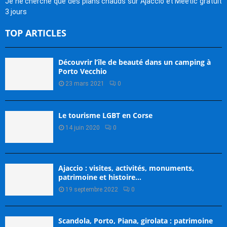
Je ne cherche que des plans chauds sur Ajaccio et Meetic gratuit
3 jours
TOP ARTICLES
Découvrir l’île de beauté dans un camping à
Porto Vecchio
23 mars 2021
0
Le tourisme LGBT en Corse
14 juin 2020
0
Ajaccio : visites, activités, monuments,
patrimoine et histoire…
19 septembre 2022
0
Scandola, Porto, Piana, girolata : patrimoine