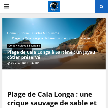
PRIMARY
MENU
Home
Corse – Guides & Tourisme
Plage de Cala Longa à Sartène : un joyau côtier préservé
Corse – Guides & Tourisme
Plage de Cala Longa à Sartène : un joyau
côtier préservé
25 août 2025
286
Plage de Cala Longa : une
crique sauvage de sable et