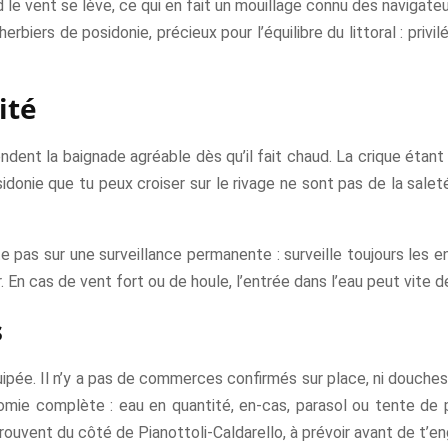
 le vent se lève, ce qui en fait un mouillage connu des navigateur
iers de posidonie, précieux pour l’équilibre du littoral : privil
ité
rendent la baignade agréable dès qu’il fait chaud. La crique étan
onie que tu peux croiser sur le rivage ne sont pas de la saleté : 
e pas sur une surveillance permanente : surveille toujours les en
En cas de vent fort ou de houle, l’entrée dans l’eau peut vite d
s
quipée. Il n’y a pas de commerces confirmés sur place, ni douches,
onomie complète : eau en quantité, en-cas, parasol ou tente de
vent du côté de Pianottoli-Caldarello, à prévoir avant de t’enga