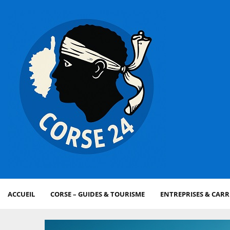
ACCUEIL
CORSE – GUIDES & TOURISME
ENTREPRISES & CARR