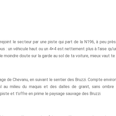
n rejoint le secteur par une piste qui part de la N196, à peu pr
s : un véhicule haut ou un 4×4 est nettement plus à l’aise qu’un
le moindre doute sur la garde au sol de ta voiture, mieux vaut te g
plage de Chevanu, en suivant le sentier des Bruzzi. Compte enviro
al au milieu du maquis et des dalles de granit, sans ombr
 piste et t’offre en prime le paysage sauvage des Bruzzi.