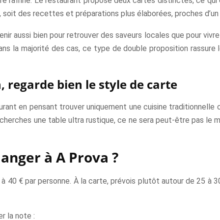
re raffiné. Le restaurant propose deux cartes distinctes, ce qui 
e, soit des recettes et préparations plus élaborées, proches d’u
nir aussi bien pour retrouver des saveurs locales que pour vivre
ans la majorité des cas, ce type de double proposition rassur
, regarde bien le style de carte
rant en pensant trouver uniquement une cuisine traditionnelle co
u cherches une table ultra rustique, ce ne sera peut-être pas le m
anger à A Prova ?
0 à 40 € par personne. À la carte, prévois plutôt autour de 25 à 
 la note :