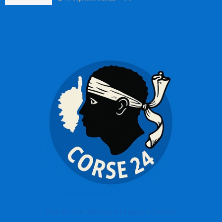
Plan de site
-
Mentions Légales
-
Contact